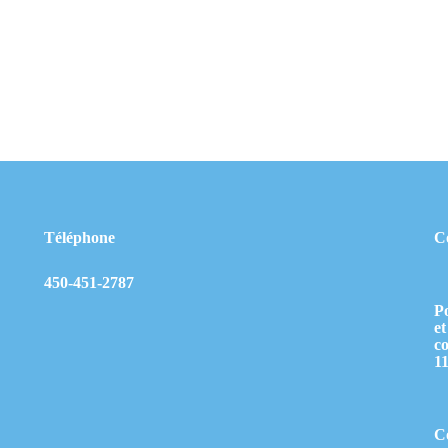
Téléphone
C
450-451-2787
Po
et
c
1
Co