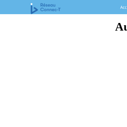
Acc
Au